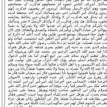
سألتك أشراف الناس اتبعوه أم ضعفاؤهم فذكرت أن ضعفاءهم
تبعوه وهم أتباع الرسل وسألتك أيزيدون أم ينقصون فذكرت أنهم
زيدون وكذلك أمر الإيمان حتى يتم وسألتك أيرتد أحد سخطة لدينه
عد أن يدخل فيه فذكرت أن لا وكذلك الإيمان حين تخالط بشاشته
لقلوب وسألتك هل يغدر فذكرت أن لا وكذلك الرسل لا تغدر وسألتك
ا يأمركم فذكرت أنه يأمركم أن تعبدوا الله ولا تشركوا به شيئا
نهاكم عن عبادة الأوثان ويأمركم بالصلاة والصدق والعفاف فإن كان
ا تقول حقا فسيملك موضع قدمي هاتين وقد كنت أعلم أنه خارج لم
كن أظن أنه منكم فلو أني أعلم أني أخلص إليه لتجشمت لقاءه ولو
نت عنده لغسلت عن قدمه ثم دعا بكتاب رسول الله صلى الله عليه
سلم الذي بعث به دحية إلى عظيم بصرى فدفعه إلى هرقل فقرأه
إذا فيه بسم الله الرحمن الرحيم من محمد عبد الله ورسوله إلى
رقل عظيم الروم سلام على من اتبع الهدى أما بعد فإني أدعوك
دعاية الإسلام أسلم تسلم يؤتك الله أجرك مرتين فإن توليت فإن
يك إثم الأريسيين و يا أهل الكتاب تعالوا إلى كلمة سواء بيننا وبينكم
 لا نعبد إلا الله ولا نشرك به شيئا ولا يتخذ بعضنا بعضا أربابا من دون
له فإن تولوا فقولوا اشهدوا بأنا مسلمون قال أبو سفيان فلما قال ما
ال وفرغ من قراءة الكتاب كثر عنده الصخب وارتفعت الأصوات
أخرجنا فقلت لأصحابي حين أخرجنا لقد أمر أمر ابن أبي كبشة إنه
افه ملك بني الأصفر فما زلت موقنا أنه سيظهر حتى أدخل الله علي
لإسلام وكان ابن الناظور صاحب إيلياء وهرقل سقفا على نصارى
لشأم يحدث أن هرقل حين قدم إيلياء أصبح يوما خبيث النفس فقال
عض بطارقته قد استنكرنا هيئتك قال ابن الناظور وكان هرقل حزاء
ظر في النجوم فقال لهم حين سألوه إني رأيت الليلة حين نظرت في