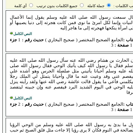
ب الكلمات :
جملة كاملة
جميع الكلمات بدون ترتيب
أي كلمة
ال سمعت رسول الله صلى الله عليه وسلم يقول إنما الأعمال
لنيات وإنما لكل امرئ ما نوى فمن كانت هجرته إلى دنيا يصيبها أو
ى امرأة ينكحها فهجرته إلى ما هاجر إليه
النص الكامل
اب :
الجامع الصحيح المختصر ( صحيح البخاري )
حديث رقم :
1
جزء
صفحة :
3
ن الحارث بن هشام رضي الله عنه سأل رسول الله صلى الله عليه
سلم فقال يا رسول الله كيف يأتيك الوحي فقال رسول الله صلى
لله عليه وسلم أحيانا يأتيني مثل صلصلة الجرس وهو أشده علي
يفصم عني وقد وعيت عنه ما قال وأحيانا يتمثل لي الملك رجلا
كلمني فأعي ما يقول قالت عائشة رضي الله عنها ولقد رأيته ينزل
ليه الوحي في اليوم الشديد البرد فيفصم عنه وإن جبينه ليتفصد
رقا
النص الكامل
اب :
الجامع الصحيح المختصر ( صحيح البخاري )
حديث رقم :
2
جزء
صفحة :
3
ول ما بدئ به رسول الله صلى الله عليه وسلم من الوحي الرؤيا
صالحة في النوم فكان لا يرى رؤيا إلا جاءت مثل فلق الصبح ثم حبب