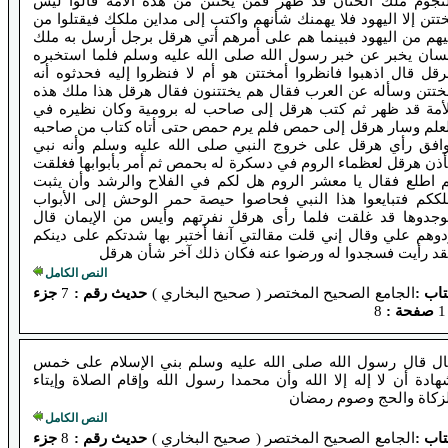
لنجوم ملك الختان قد ظهر فمن يختتن من هذه الأمة قالوا ليس
تتن إلا اليهود فلا يهمنك شأنهم واكتب إلى مداين ملكك فيقتلوا من
يهم من اليهود فبينما هم على أمرهم أتي هرقل برجل أرسل به ملك
سان يخبر عن خبر رسول الله صلى الله عليه وسلم فلما استخبره
قل قال اذهبوا فانظروا أمختتن هو أم لا فنظروا إليه فحدثوه أنه
ختتن وسأله عن العرب فقال هم يختتنون فقال هرقل هذا ملك هذه
لأمة قد ظهر ثم كتب هرقل إلى صاحب له برومية وكان نظيره في
لعلم وسار هرقل إلى حمص فلم يرم حمص حتى أتاه كتاب من صاحبه
وافق رأي هرقل على خروج النبي صلى الله عليه وسلم وأنه نبي
ذن هرقل لعظماء الروم في دسكرة له بحمص ثم أمر بأبوابها فغلقت
م اطلع فقال يا معشر الروم هل لكم في الفلاح والرشد وأن يثبت
لككم فتبايعوا هذا النبي فحاصوا حيصة حمر الوحش إلى الأبواب
وجدوها قد غلقت فلما رأى هرقل نفرتهم وأيس من الإيمان قال
دوهم علي وقال إني قلت مقالتي آنفا أختبر بها شدتكم على دينكم
قد رأيت فسجدوا له ورضوا عنه فكان ذلك آخر شأن هرقل
النص الكامل
اب :
الجامع الصحيح المختصر ( صحيح البخاري )
حديث رقم :
7
جزء
صفحة :
8
ال قال رسول الله صلى الله عليه وسلم بني الإسلام على خمس
ادة أن لا إله إلا الله وأن محمدا رسول الله وإقام الصلاة وإيتاء
لزكاة والحج وصوم رمضان
النص الكامل
اب :
الجامع الصحيح المختصر ( صحيح البخاري )
حديث رقم :
8
جزء