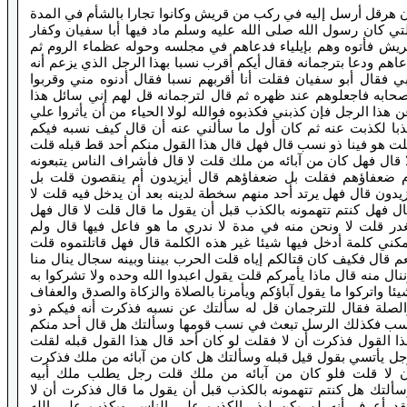
 هرقل أرسل إليه في ركب من قريش وكانوا تجارا بالشأم في المدة
تي كان رسول الله صلى الله عليه وسلم ماد فيها أبا سفيان وكفار
ريش فأتوه وهم بإيلياء فدعاهم في مجلسه وحوله عظماء الروم ثم
اهم ودعا بترجمانه فقال أيكم أقرب نسبا بهذا الرجل الذي يزعم أنه
ي فقال أبو سفيان فقلت أنا أقربهم نسبا فقال أدنوه مني وقربوا
صحابه فاجعلوهم عند ظهره ثم قال لترجمانه قل لهم إني سائل هذا
 هذا الرجل فإن كذبني فكذبوه فوالله لولا الحياء من أن يأثروا علي
ذبا لكذبت عنه ثم كان أول ما سألني عنه أن قال كيف نسبه فيكم
ت هو فينا ذو نسب قال فهل قال هذا القول منكم أحد قط قبله قلت
 قال فهل كان من آبائه من ملك قلت لا قال فأشراف الناس يتبعونه
م ضعفاؤهم فقلت بل ضعفاؤهم قال أيزيدون أم ينقصون قلت بل
يدون قال فهل يرتد أحد منهم سخطة لدينه بعد أن يدخل فيه قلت لا
ل فهل كنتم تتهمونه بالكذب قبل أن يقول ما قال قلت لا قال فهل
غدر قلت لا ونحن منه في مدة لا ندري ما هو فاعل فيها قال ولم
كني كلمة أدخل فيها شيئا غير هذه الكلمة قال فهل قاتلتموه قلت
م قال فكيف كان قتالكم إياه قلت الحرب بيننا وبينه سجال ينال منا
نال منه قال ماذا يأمركم قلت يقول اعبدوا الله وحده ولا تشركوا به
ئا واتركوا ما يقول آباؤكم ويأمرنا بالصلاة والزكاة والصدق والعفاف
الصلة فقال للترجمان قل له سألتك عن نسبه فذكرت أنه فيكم ذو
سب فكذلك الرسل تبعث في نسب قومها وسألتك هل قال أحد منكم
ا القول فذكرت أن لا فقلت لو كان أحد قال هذا القول قبله لقلت
جل يأتسي بقول قيل قبله وسألتك هل كان من آبائه من ملك فذكرت
ن لا قلت فلو كان من آبائه من ملك قلت رجل يطلب ملك أبيه
سألتك هل كنتم تتهمونه بالكذب قبل أن يقول ما قال فذكرت أن لا
قد أعرف أنه لم يكن ليذر الكذب على الناس ويكذب على الله