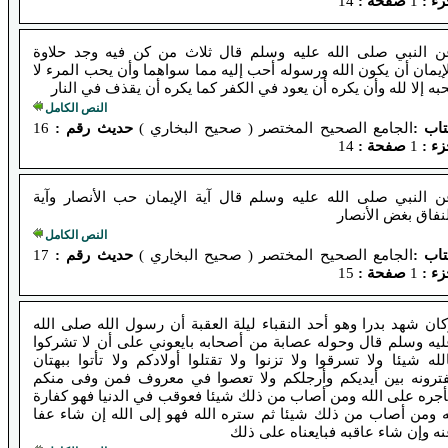
ء :
1
صفحة :
14
ن النبي صلى الله عليه وسلم قال ثلاث من كن فيه وجد حلاوة
إيمان أن يكون الله ورسوله أحب إليه مما سواهما وأن يحب المرء لا
به إلا لله وأن يكره أن يعود في الكفر كما يكره أن يقذف في النار
النص الكامل
تاب :
الجامع الصحيح المختصر ( صحيح البخاري )
حديث رقم :
16
ء :
1
صفحة :
14
ن النبي صلى الله عليه وسلم قال آية الإيمان حب الأنصار وآية
نفاق بغض الأنصار
النص الكامل
تاب :
الجامع الصحيح المختصر ( صحيح البخاري )
حديث رقم :
17
ء :
1
صفحة :
15
ان شهد بدرا وهو أحد النقباء ليلة العقبة أن رسول الله صلى الله
ليه وسلم قال وحوله عصابة من أصحابه بايعوني على أن لا تشركوا
لله شيئا ولا تسرقوا ولا تزنوا ولا تقتلوا أولادكم ولا تأتوا ببهتان
فترونه بين أيديكم وأرجلكم ولا تعصوا في معروف فمن وفى منكم
جره على الله ومن أصاب من ذلك شيئا فعوقب في الدنيا فهو كفارة
ه ومن أصاب من ذلك شيئا ثم ستره الله فهو إلى الله إن شاء عفا
ه وإن شاء عاقبه فبايعناه على ذلك