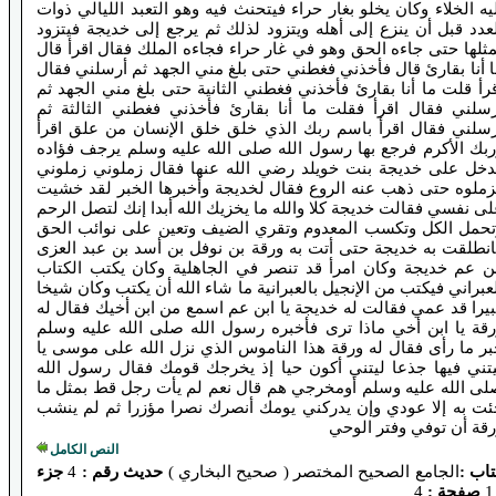
يه الخلاء وكان يخلو بغار حراء فيتحنث فيه وهو التعبد الليالي ذوات
عدد قبل أن ينزع إلى أهله ويتزود لذلك ثم يرجع إلى خديجة فيتزود
ثلها حتى جاءه الحق وهو في غار حراء فجاءه الملك فقال اقرأ قال
 أنا بقارئ قال فأخذني فغطني حتى بلغ مني الجهد ثم أرسلني فقال
رأ قلت ما أنا بقارئ فأخذني فغطني الثانية حتى بلغ مني الجهد ثم
رسلني فقال اقرأ فقلت ما أنا بقارئ فأخذني فغطني الثالثة ثم
رسلني فقال اقرأ باسم ربك الذي خلق خلق الإنسان من علق اقرأ
ربك الأكرم فرجع بها رسول الله صلى الله عليه وسلم يرجف فؤاده
دخل على خديجة بنت خويلد رضي الله عنها فقال زملوني زملوني
زملوه حتى ذهب عنه الروع فقال لخديجة وأخبرها الخبر لقد خشيت
ى نفسي فقالت خديجة كلا والله ما يخزيك الله أبدا إنك لتصل الرحم
تحمل الكل وتكسب المعدوم وتقري الضيف وتعين على نوائب الحق
انطلقت به خديجة حتى أتت به ورقة بن نوفل بن أسد بن عبد العزى
بن عم خديجة وكان امرأ قد تنصر في الجاهلية وكان يكتب الكتاب
عبراني فيكتب من الإنجيل بالعبرانية ما شاء الله أن يكتب وكان شيخا
يرا قد عمي فقالت له خديجة يا ابن عم اسمع من ابن أخيك فقال له
رقة يا ابن أخي ماذا ترى فأخبره رسول الله صلى الله عليه وسلم
ر ما رأى فقال له ورقة هذا الناموس الذي نزل الله على موسى يا
يتني فيها جذعا ليتني أكون حيا إذ يخرجك قومك فقال رسول الله
لى الله عليه وسلم أومخرجي هم قال نعم لم يأت رجل قط بمثل ما
ئت به إلا عودي وإن يدركني يومك أنصرك نصرا مؤزرا ثم لم ينشب
قة أن توفي وفتر الوحي
النص الكامل
اب :
الجامع الصحيح المختصر ( صحيح البخاري )
حديث رقم :
4
جزء
صفحة :
4